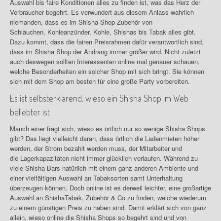
Auswahl bis faire Konditionen alles zu finden ist, was das Herz der
Verbraucher begehrt. Es verwundert aus diesem Anlass wahrlich
niemanden, dass es im
Shisha
Shop Zubehör von
Schläuchen,
Kohleanzünder
, Kohle,
Shishas
bis Tabak alles gibt.
Dazu kommt, dass die fairen Preisrahmen dafür verantwortlich sind,
dass im
Shisha
Shop der Andrang immer größer wird. Nicht zuletzt
auch deswegen sollten Interessenten online mal genauer schauen,
welche Besonderheiten ein solcher Shop mit sich bringt. Sie können
sich mit dem Shop am besten für eine große Party vorbereiten.
Es ist selbsterklärend, wieso ein
Shisha
Shop im Web
beliebter ist
Manch einer fragt sich, wieso es örtlich nur so wenige
Shisha
Shops
gibt? Das liegt vielleicht daran, dass örtlich die
Ladenmieten
höher
werden, der Strom bezahlt werden muss, der Mitarbeiter und
die
Lagerkapazitäten
nicht immer glücklich verlaufen. Während zu
viele
Shisha
Bars natürlich mit einem ganz anderen Ambiente und
einer vielfältigen Auswahl an
Tabaksorten
samt Unterhaltung
überzeugen können. Doch online ist es derweil leichter, eine großartige
Auswahl an
Shisha
Tabak, Zubehör & Co zu finden, welche wiederum
zu einem günstigen Preis zu haben sind. Damit erklärt sich von ganz
allein, wieso online die
Shisha
Shops so begehrt sind und von