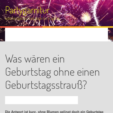
Skip
Partygarnitur
to
content
IHRE VERANSTALTUNG RICHTIG PLANEN!
Was wären ein
Geburtstag ohne einen
Geburtstagsstrauß?
Posted by
admin
on
Mai 28, 2020
in
Produkte
Die Antwort ist kurz, ohne Blumen gelingt doch ein Geburtstag