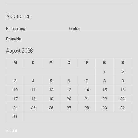
n
Kategorien
Einrichtung
Garten
Produkte
August 2026
M
D
M
D
F
S
S
1
2
3
4
5
6
7
8
9
10
11
12
13
14
15
16
17
18
19
20
21
22
23
24
25
26
27
28
29
30
31
« Juni