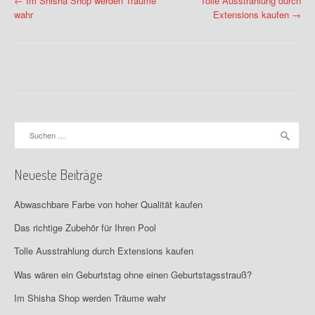
P
←
Im Shisha Shop werden Träume
Tolle Ausstrahlung durch
wahr
Extensions kaufen
→
o
s
t
n
a
Suchen
nach:
v
Neueste Beiträge
i
g
Abwaschbare Farbe von hoher Qualität kaufen
a
Das richtige Zubehör für Ihren Pool
Tolle Ausstrahlung durch Extensions kaufen
t
Was wären ein Geburtstag ohne einen Geburtstagsstrauß?
i
Im Shisha Shop werden Träume wahr
o