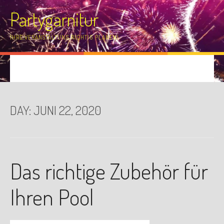
Skip
Partygarnitur
to
content
IHRE VERANSTALTUNG RICHTIG PLANEN!
DAY:
JUNI 22, 2020
Das richtige Zubehör für
Ihren Pool