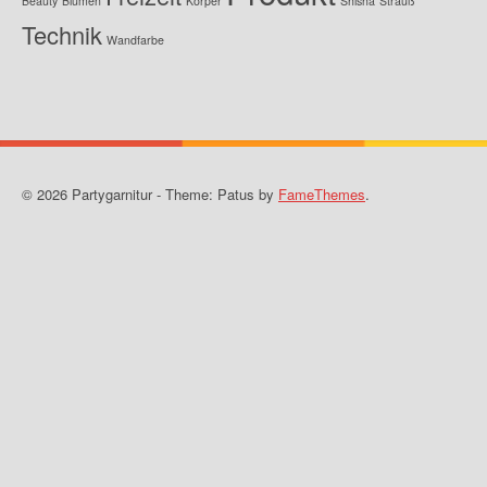
Beauty
Blumen
Körper
Shisha
Strauß
Technik
Wandfarbe
© 2026 Partygarnitur - Theme: Patus by
FameThemes
.